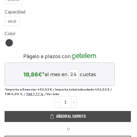
Capacidad
64GB
Color
Págalo a plazos con
18,86
€*
al mes en
cuotas
*Importe a financiar
452,52 €
/
Importe total adeudado
452,52 €
/
TIN
0,00 %
/
TAE
7,77 %
/
Ver más
AÑADIR AL CARRITO
O