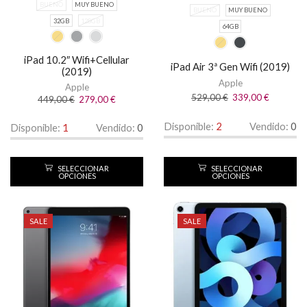
BUENO
MUY BUENO
BUENO
MUY BUENO
32GB
128GB
64GB
iPad 10.2″ Wifi+Cellular
iPad Air 3ª Gen Wifi (2019)
(2019)
Apple
Apple
529,00
€
339,00
€
449,00
€
279,00
€
Disponible:
2
Vendido:
0
Disponible:
1
Vendido:
0
SELECCIONAR
SELECCIONAR
OPCIONES
OPCIONES
SALE
SALE