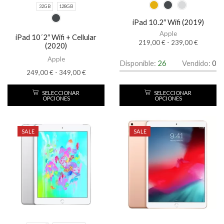
32GB
128GB
iPad 10.2″ Wifi (2019)
Apple
iPad 10´2″ Wifi + Cellular
219,00
€
-
239,00
€
(2020)
Apple
Disponible:
26
Vendido:
0
249,00
€
-
349,00
€
SELECCIONAR
SELECCIONAR
OPCIONES
OPCIONES
SALE
SALE