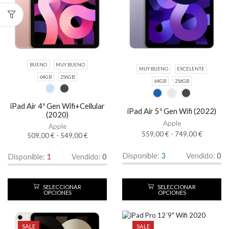
BUENO
MUY BUENO
MUY BUENO
EXCELENTE
64GB
256GB
64GB
256GB
iPad Air 4ª Gen Wifi+Cellular
iPad Air 5ª Gen Wifi (2022)
(2020)
Apple
Apple
559,00
€
-
749,00
€
509,00
€
-
549,00
€
Disponible:
3
Vendido:
0
Disponible:
1
Vendido:
0
SELECCIONAR
SELECCIONAR
OPCIONES
OPCIONES
SALE
SALE