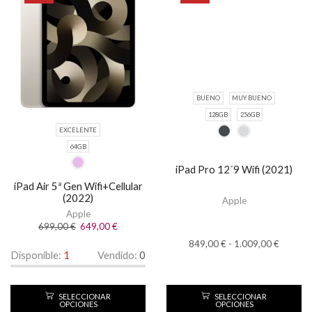
BUENO
MUY BUENO
128GB
256GB
EXCELENTE
64GB
iPad Pro 12´9 Wifi (2021)
iPad Air 5ª Gen Wifi+Cellular
(2022)
Apple
Apple
699,00
€
649,00
€
849,00
€
-
1.009,00
€
Disponible:
1
Vendido:
0
SELECCIONAR
SELECCIONAR
OPCIONES
OPCIONES