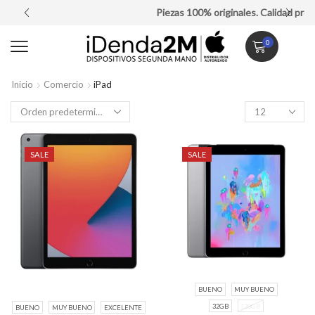
Piezas 100% originales. Calidad premium.
0
Inicio
Comercio
iPad
SALE
SALE
BUENO
MUY BUENO
32GB
128GB
BUENO
MUY BUENO
EXCELENTE