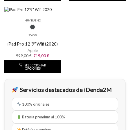
SALE
MUY BUENO
256GB
iPad Pro 12´9″ Wifi (2020)
Apple
999,00
€
719,00
€
SELECCIONAR
OPCIONES
Servicios destacados de iDenda2M
100% originales
Batería premium al 100%
Estética premium