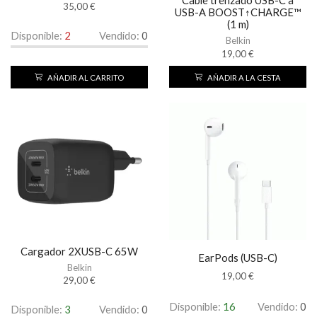
35,00
€
USB-A BOOST↑CHARGE™
(1 m)
Disponible:
2
Vendido:
0
Belkin
19,00
€
AÑADIR A LA CESTA
AÑADIR AL CARRITO
Cargador 2XUSB-C 65W
EarPods (USB-C)
Belkin
19,00
€
29,00
€
Disponible:
16
Vendido:
0
Disponible:
3
Vendido:
0