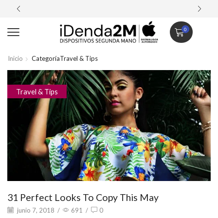
Piezas 100% originales. Calidad prem
0
Inicio
CategoríaTravel & Tips
Travel & Tips
31 Perfect Looks To Copy This May
junio 7, 2018
/
691
/
0