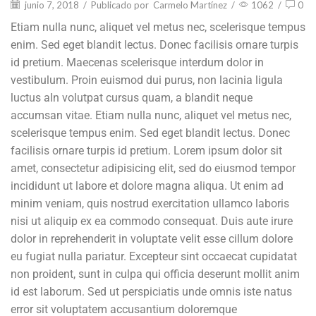
junio 7, 2018
/
Publicado por
Carmelo Martínez
/
1062
/
0
Etiam nulla nunc, aliquet vel metus nec, scelerisque tempus
enim. Sed eget blandit lectus. Donec facilisis ornare turpis
id pretium. Maecenas scelerisque interdum dolor in
vestibulum. Proin euismod dui purus, non lacinia ligula
luctus aIn volutpat cursus quam, a blandit neque
accumsan vitae. Etiam nulla nunc, aliquet vel metus nec,
scelerisque tempus enim. Sed eget blandit lectus. Donec
facilisis ornare turpis id pretium. Lorem ipsum dolor sit
amet, consectetur adipisicing elit, sed do eiusmod tempor
incididunt ut labore et dolore magna aliqua. Ut enim ad
minim veniam, quis nostrud exercitation ullamco laboris
nisi ut aliquip ex ea commodo consequat. Duis aute irure
dolor in reprehenderit in voluptate velit esse cillum dolore
eu fugiat nulla pariatur. Excepteur sint occaecat cupidatat
non proident, sunt in culpa qui officia deserunt mollit anim
id est laborum. Sed ut perspiciatis unde omnis iste natus
error sit voluptatem accusantium doloremque